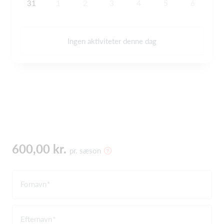
31
1
2
3
4
5
6
Ingen aktiviteter denne dag
600,00 kr.
pr. sæson
Fornavn
Efternavn